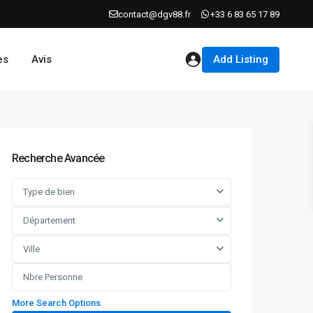
contact@dgv88.fr
+33 6 83 65 17 89
Add Listing
es
Avis
Recherche Avancée
Type de bien
Département
Ville
More Search Options