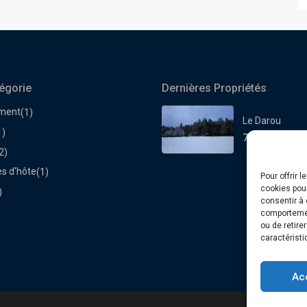
égorie
Dernières Propriétés
ment
(1)
Le Darou
1)
70€
la nuit
2)
s d'hôte
(1)
Pour offrir 
cookies pour
)
consentir à 
comportement
ou de retire
caractéristi
Ac