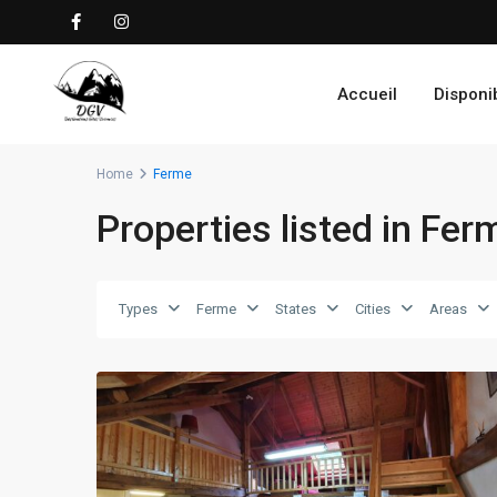
Accueil
Disponib
Home
Ferme
Properties listed in Fer
Types
Ferme
States
Cities
Areas
16
rochesson