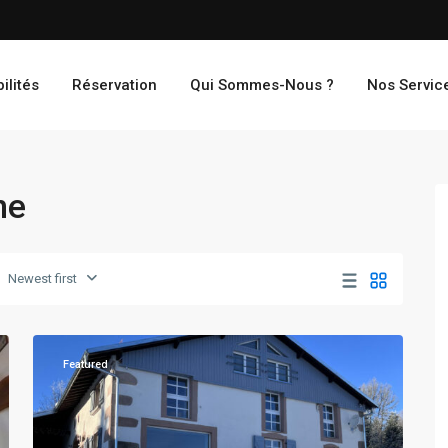
ilités
Réservation
Qui Sommes-Nous ?
Nos Servic
me
Newest first
Le
39
Tholy
Featured