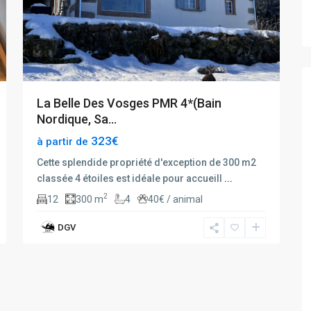
La Belle Des Vosges PMR 4*(Bain
Nordique, Sa...
323€
à partir de
Cette splendide propriété d'exception de 300 m2
classée 4 étoiles est idéale pour accueill
...
2
12
300 m
4
40€ / animal
DGV