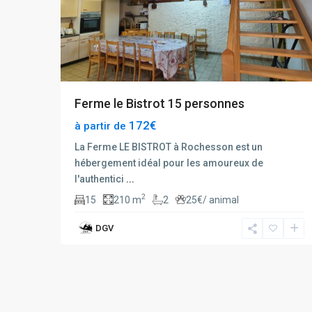
Ferme le Bistrot 15 personnes
172€
à partir de
La Ferme LE BISTROT à Rochesson est un
hébergement idéal pour les amoureux de
l'authentici
...
2
15
210 m
2
25€/ animal
DGV