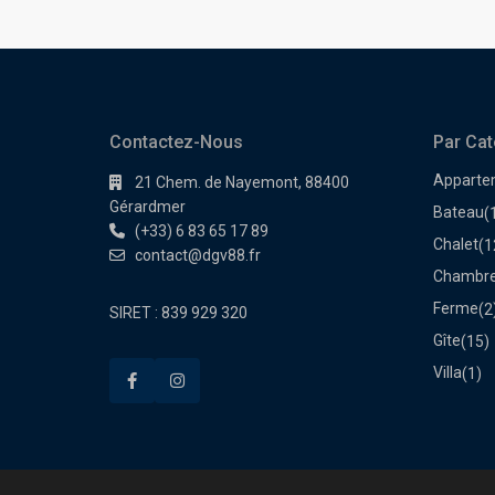
Contactez-Nous
Par Cat
Apparte
21 Chem. de Nayemont, 88400
Gérardmer
Bateau
(
(+33) 6 83 65 17 89
Chalet
(1
contact@dgv88.fr
Chambre
Ferme
(2
SIRET : 839 929 320
Gîte
(15)
Villa
(1)