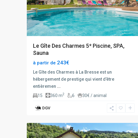
Le Gîte Des Charmes 5* Piscine, SPA,
Sauna
243€
à partir de
Le Gîte des Charmes à La Bresse est un
hébergement de prestige qui vient d’être
entièremen
...
2
15
360 m
6
30€ / animal
DGV
La
26
Bresse