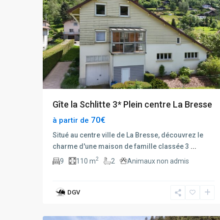
Gîte la Schlitte 3* Plein centre La Bresse
70€
à partir de
Situé au centre ville de La Bresse, découvrez le
charme d'une maison de famille classée 3
...
2
9
110 m
2
Animaux non admis
DGV
17
Xonrupt