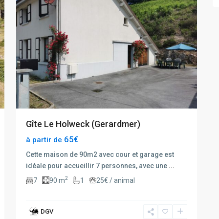
Gîte Le Holweck (Gerardmer)
65€
à partir de
Cette maison de 90m2 avec cour et garage est
idéale pour accueillir 7 personnes, avec une
...
2
7
90 m
1
25€ / animal
DGV