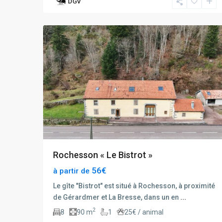
DGV
11
rochesson
Rochesson « Le Bistrot »
56€
à partir de
Le gîte "Bistrot" est situé à Rochesson, à proximité
de Gérardmer et La Bresse, dans un en
...
2
8
90 m
1
25€ / animal