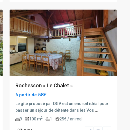
21
rochesson
Rochesson « Le Chalet »
58€
à partir de
Le gîte proposé par DGV est un endroit idéal pour
passer un séjour de détente dans les Vos
...
2
9
100 m
1
25€ / animal