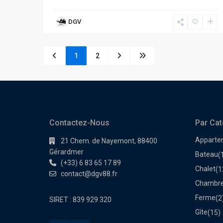
DGV
1
2
Contactez-Nous
Par Cat
Apparte
21 Chem. de Nayemont, 88400
Gérardmer
Bateau
(
(+33) 6 83 65 17 89
Chalet
(1
contact@dgv88.fr
Chambre
Ferme
(2
SIRET : 839 929 320
Gîte
(15)