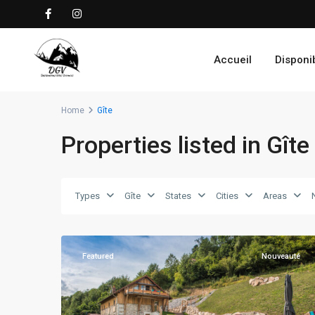
Accueil
Disponib
Home
Gîte
Properties listed in Gîte
Types
Gîte
States
Cities
Areas
La
48
Bresse
Featured
Nouveauté