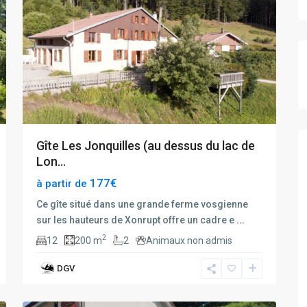
Gîte Les Jonquilles (au dessus du lac de
Lon...
177€
à partir de
Ce gîte situé dans une grande ferme vosgienne
sur les hauteurs de Xonrupt offre un cadre e
...
2
12
200 m
2
Animaux non admis
DGV
15
Gerardmer