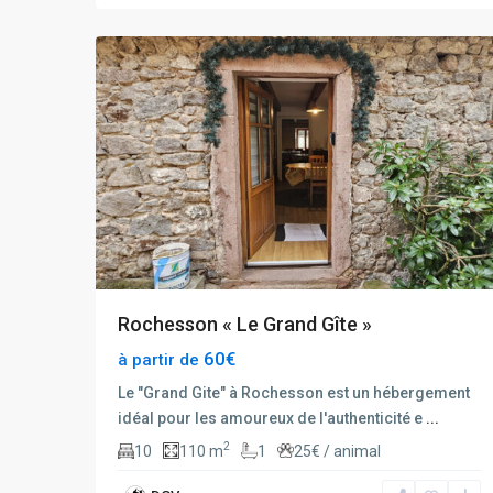
20
rochesson
Rochesson « Le Grand Gîte »
60€
à partir de
Le "Grand Gite" à Rochesson est un hébergement
idéal pour les amoureux de l'authenticité e
...
2
10
110 m
1
25€ / animal