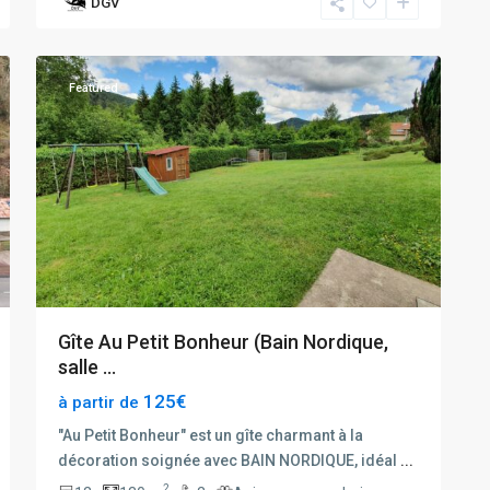
DGV
22
Gerardmer
Featured
Gîte Au Petit Bonheur (Bain Nordique,
salle ...
125€
à partir de
"Au Petit Bonheur" est un gîte charmant à la
décoration soignée avec BAIN NORDIQUE, idéal
...
2