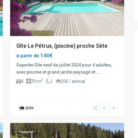
Gîte Le Pétrus, (piscine) proche Sète
140€
à partir de
Superbe Gîte neuf de juillet 2024 pour 4 adultes,
avec piscine et grand jardin paysagé et
...
2
4
70 m
1
25€ / animal
DGV
23
Xonrupt
Featured