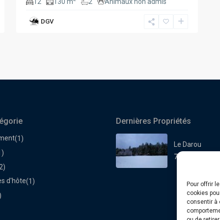
12
130 m
2
Animaux non admis
DGV
égorie
Dernières Propriétés
ment
(1)
Le Darou
1)
70€
la nuit
2)
s d'hôte
(1)
Pour offrir 
cookies pour
)
consentir à 
comportement
ou de retire