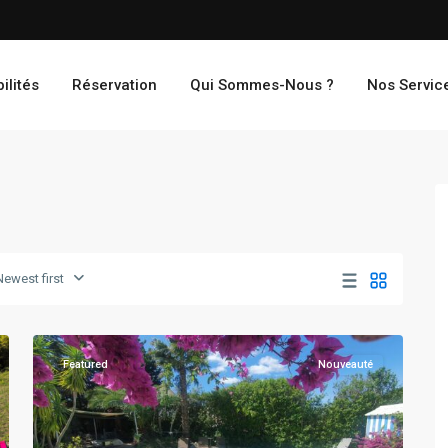
ilités
Réservation
Qui Sommes-Nous ?
Nos Servic
Balaruc
Newest first
Les
22
bains
Featured
Nouveauté