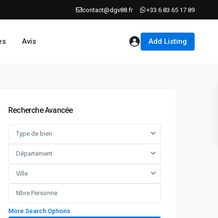
contact@dgv88.fr
+33 6 83 65 17 89
Add Listing
es
Avis
Recherche Avancée
Type de bien
Département
Ville
More Search Options