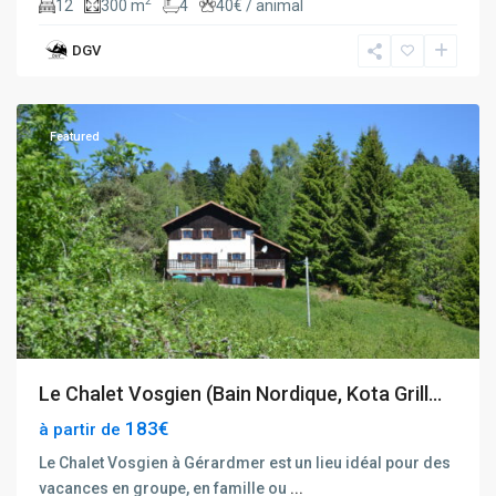
2
12
300 m
4
40€ / animal
DGV
Gerardmer
,
Gerbépal
Featured
Le Chalet Vosgien (Bain Nordique, Kota Grill...
183€
à partir de
Le Chalet Vosgien à Gérardmer est un lieu idéal pour des
vacances en groupe, en famille ou
...