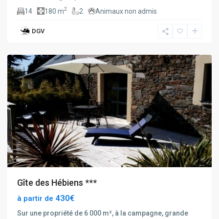
2
14
180 m
2
Animaux non admis
DGV
Henanbihen
Gîte des Hébiens ***
430€
à partir de
Sur une propriété de 6 000 m², à la campagne, grande