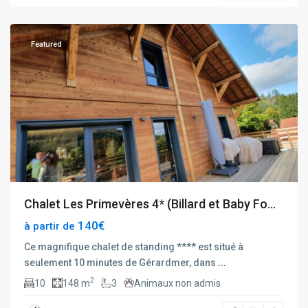
Gerbépal
Featured
Chalet Les Primevères 4* (Billard et Baby Fo...
140€
à partir de
Ce magnifique chalet de standing **** est situé à
seulement 10 minutes de Gérardmer, dans
...
2
10
148 m
3
Animaux non admis