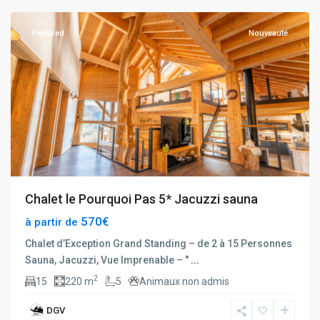
Featured
Nouveauté
Chalet le Pourquoi Pas 5* Jacuzzi sauna
570€
à partir de
Chalet d’Exception Grand Standing – de 2 à 15 Personnes
Sauna, Jacuzzi, Vue Imprenable – "
...
2
15
220 m
5
Animaux non admis
DGV