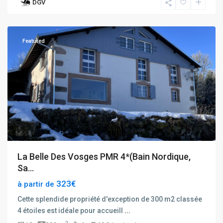
DGV
Le
Tholy
Featured
La Belle Des Vosges PMR 4*(Bain Nordique,
Sa...
323€
à partir de
Cette splendide propriété d'exception de 300 m2 classée
4 étoiles est idéale pour accueill
...