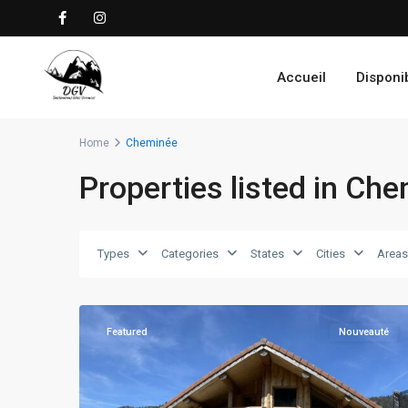
Accueil
Disponib
Home
Cheminée
Properties listed in Ch
Types
Categories
States
Cities
Areas
La
27
Bresse
Featured
Nouveauté