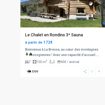
Le Chalet en Rondins 3* Sauna
172€
à partir de
Bienvenue à La Bresse, au cœur des montagnes
vosgiennes !
Avec une capacité d’accueil
...
2
7
150 m
2
40€ / animal
DGV