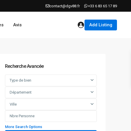
contact@dgv88.fr
+33 6 83 65 17 89
Add Listing
es
Avis
Recherche Avancée
Type de bien
Département
Ville
More Search Options