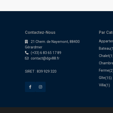
Contactez-Nous
Par Cat
Apparte
21 Chem. de Nayemont, 88400
Gérardmer
Bateau
(
(+33) 6 83 65 17 89
Chalet
(1
contact@dgv88.fr
Chambre
Ferme
(2
SIRET : 839 929 320
Gîte
(15)
Villa
(1)