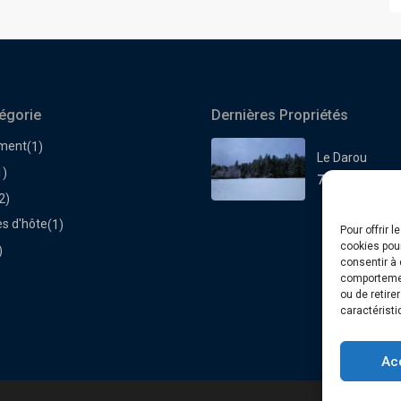
égorie
Dernières Propriétés
ment
(1)
Le Darou
1)
70€
la nuit
2)
s d'hôte
(1)
Pour offrir 
cookies pour
)
consentir à 
comportement
ou de retire
caractéristi
Ac