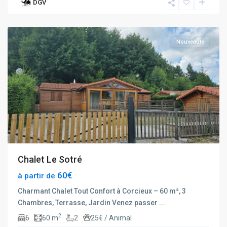
DGV
Corcieux
Nouveauté
Chalet Le Sotré
60€
à partir de
Charmant Chalet Tout Confort à Corcieux – 60 m², 3
Chambres, Terrasse, Jardin Venez passer
...
2
6
60 m
2
25€ / Animal