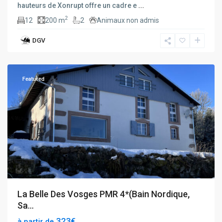
hauteurs de Xonrupt offre un cadre e
...
2
12
200 m
2
Animaux non admis
DGV
Le
Tholy
Featured
La Belle Des Vosges PMR 4*(Bain Nordique,
Sa...
323€
à partir de