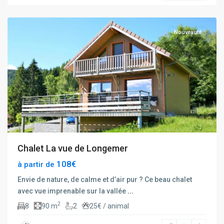
Xonrupt
Nouveauté
Chalet La vue de Longemer
108€
à partir de
Envie de nature, de calme et d’air pur ? Ce beau chalet
avec vue imprenable sur la vallée
...
2
8
90 m
2
25€ / animal