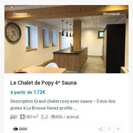
Featured
Nouveauté
Le Chalet de Popy 4* Sauna
172€
à partir de
Description Grand chalet cosy avec sauna – 3 min des
pistes à La Bresse Venez profite
...
2
0
180 m
2
40€ / animal
DGV