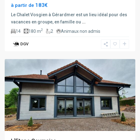
183€
à partir de
Le Chalet Vosgien à Gérardmer est un lieu idéal pour des
vacances en groupe, en famille ou
...
2
14
180 m
2
Animaux non admis
DGV
Gerbépal