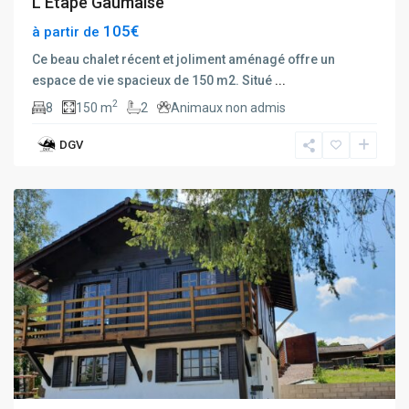
L’Etape Gaumaise
105€
à partir de
Ce beau chalet récent et joliment aménagé offre un
espace de vie spacieux de 150 m2. Situé
...
2
8
150 m
2
Animaux non admis
DGV
Champdray