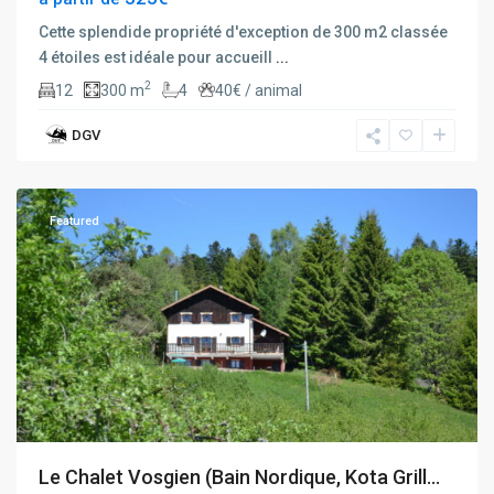
Cette splendide propriété d'exception de 300 m2 classée
4 étoiles est idéale pour accueill
...
2
12
300 m
4
40€ / animal
DGV
Gerardmer
,
Gerbépal
Featured
Le Chalet Vosgien (Bain Nordique, Kota Grill...