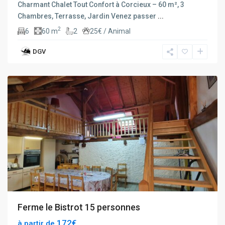
Charmant Chalet Tout Confort à Corcieux – 60 m², 3
Chambres, Terrasse, Jardin Venez passer
...
2
6
60 m
2
25€ / Animal
DGV
rochesson
Ferme le Bistrot 15 personnes
172€
à partir de