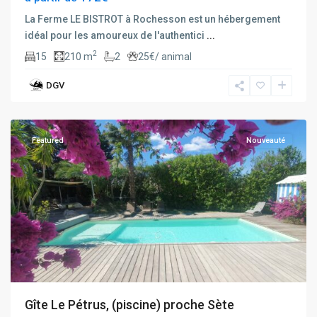
La Ferme LE BISTROT à Rochesson est un hébergement
idéal pour les amoureux de l'authentici
...
2
15
210 m
2
25€/ animal
Balaruc
DGV
Les
bains
Featured
Nouveauté
Gîte Le Pétrus, (piscine) proche Sète