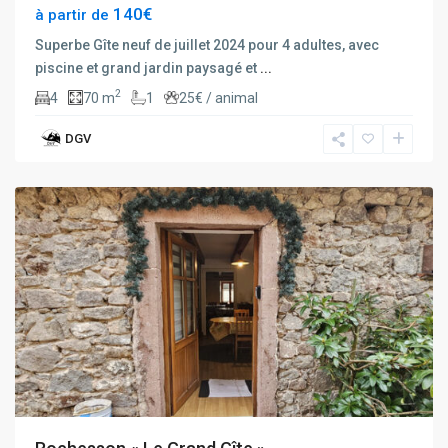
140€
à partir de
Superbe Gîte neuf de juillet 2024 pour 4 adultes, avec
piscine et grand jardin paysagé et
...
2
4
70 m
1
25€ / animal
DGV
rochesson