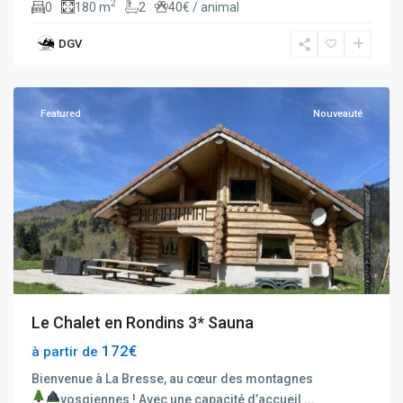
2
0
180 m
2
40€ / animal
DGV
La
Bresse
Featured
Nouveauté
Le Chalet en Rondins 3* Sauna
172€
à partir de
Bienvenue à La Bresse, au cœur des montagnes
vosgiennes !
Avec une capacité d’accueil
...