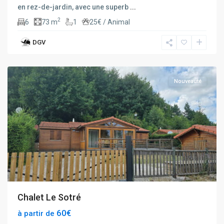
en rez-de-jardin, avec une superb
...
2
6
73 m
1
25€ / Animal
DGV
Corcieux
Nouveauté
Chalet Le Sotré
60€
à partir de