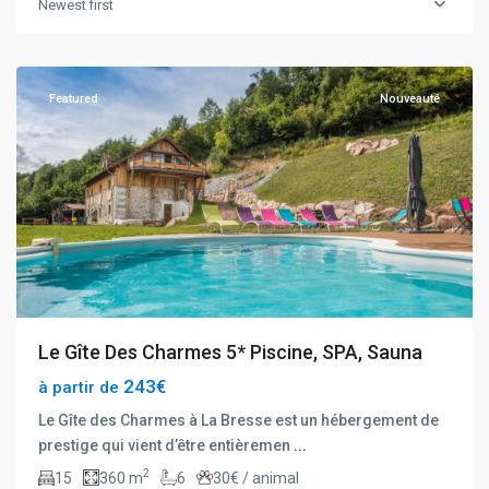
Newest first
La
Bresse
Featured
Nouveauté
Le Gîte Des Charmes 5* Piscine, SPA, Sauna
243€
à partir de
Le Gîte des Charmes à La Bresse est un hébergement de
prestige qui vient d’être entièremen
...
2
15
360 m
6
30€ / animal