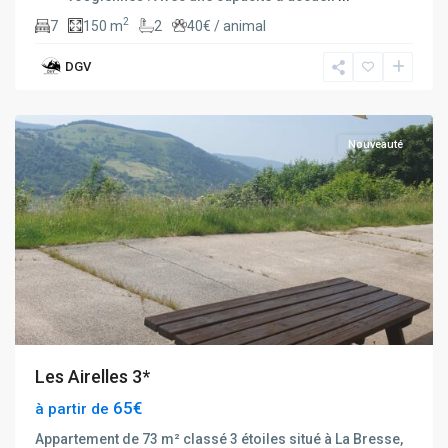
2
7
150 m
2
40€ / animal
DGV
La
Bresse
Nouveauté
Les Airelles 3*
65€
à partir de
Appartement de 73 m² classé 3 étoiles situé à La Bresse,