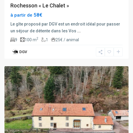
Rochesson « Le Chalet »
58€
à partir de
Le gîte proposé par DGV est un endroit idéal pour passer
un séjour de détente dans les Vos
...
2
9
100 m
1
25€ / animal
DGV
rochesson