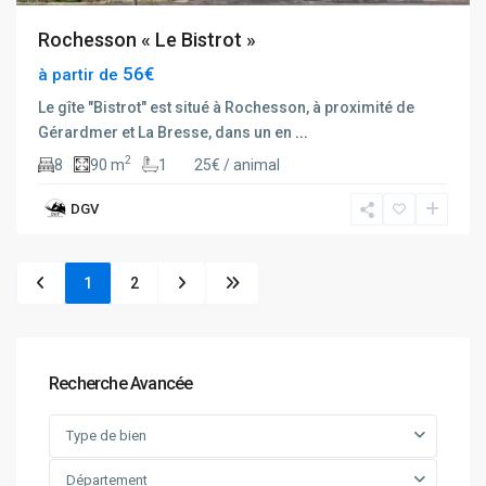
Rochesson « Le Bistrot »
56€
à partir de
Le gîte "Bistrot" est situé à Rochesson, à proximité de
Gérardmer et La Bresse, dans un en
...
2
8
90 m
1
25€ / animal
DGV
1
2
Recherche Avancée
Type de bien
Département