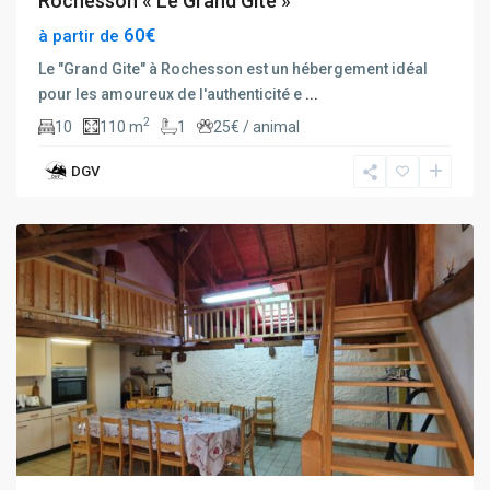
Rochesson « Le Grand Gîte »
60€
à partir de
Le "Grand Gite" à Rochesson est un hébergement idéal
pour les amoureux de l'authenticité e
...
2
10
110 m
1
25€ / animal
DGV
rochesson