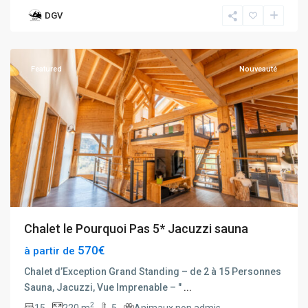
DGV
La
Bresse
Featured
Nouveauté
Chalet le Pourquoi Pas 5* Jacuzzi sauna
570€
à partir de
Chalet d’Exception Grand Standing – de 2 à 15 Personnes
Sauna, Jacuzzi, Vue Imprenable – "
...
2
15
220 m
5
Animaux non admis