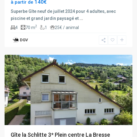
140€
à partir de
Superbe Gîte neuf de juillet 2024 pour 4 adultes, avec
piscine et grand jardin paysagé et
...
2
4
70 m
1
25€ / animal
DGV
La
Bresse
Gîte la Schlitte 3* Plein centre La Bresse