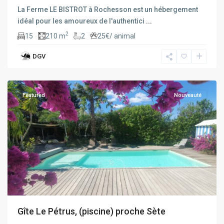
La Ferme LE BISTROT à Rochesson est un hébergement
idéal pour les amoureux de l'authentici
...
2
15
210 m
2
25€/ animal
Balaruc
DGV
Les
bains
Featured
Nouveauté
Gîte Le Pétrus, (piscine) proche Sète