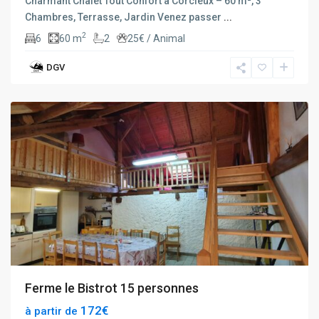
Charmant Chalet Tout Confort à Corcieux – 60 m², 3
Chambres, Terrasse, Jardin Venez passer
...
2
6
60 m
2
25€ / Animal
DGV
rochesson
Ferme le Bistrot 15 personnes
172€
à partir de