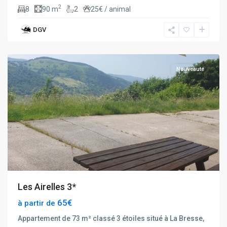
2
8
90 m
2
25€ / animal
DGV
La
Bresse
Nouveauté
Les Airelles 3*
65€
à partir de
Appartement de 73 m² classé 3 étoiles situé à La Bresse,