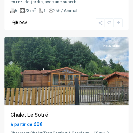
en rez-de-jardin, avec une superb
...
2
6
73 m
1
25€ / Animal
DGV
Corcieux
Nouveauté
Chalet Le Sotré
60€
à partir de