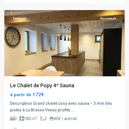
Bresse
Featured
Nouveauté
Le Chalet de Popy 4* Sauna
172€
à partir de
Description Grand chalet cosy avec sauna – 3 min des
pistes à La Bresse Venez profite
...
2
0
180 m
2
40€ / animal