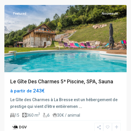
Featured
Nouveauté
Le Gîte Des Charmes 5* Piscine, SPA, Sauna
243€
à partir de
Le Gîte des Charmes à La Bresse est un hébergement de
prestige qui vient d’être entièremen
...
2
15
360 m
6
30€ / animal
DGV
La