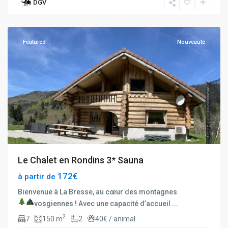
DGV
La
Bresse
Featured
Nouveauté
Le Chalet en Rondins 3* Sauna
172€
à partir de
Bienvenue à La Bresse, au cœur des montagnes
vosgiennes !
Avec une capacité d’accueil
...
2
7
150 m
2
40€ / animal